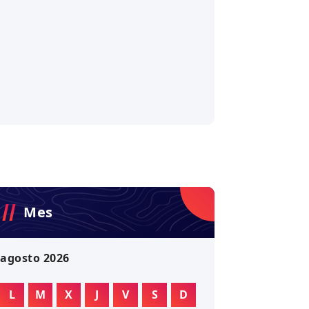
Mes
agosto 2026
L
M
X
J
V
S
D