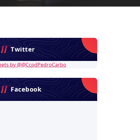
Twitter
eets by @@CcpdPedroCarbo
Facebook