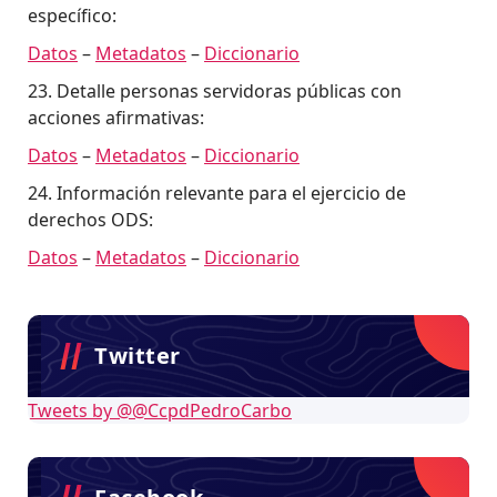
específico:
Datos
–
Metadatos
–
Diccionario
23. Detalle personas servidoras públicas con
acciones afirmativas:
Datos
–
Metadatos
–
Diccionario
24. Información relevante para el ejercicio de
derechos ODS:
Datos
–
Metadatos
–
Diccionario
Twitter
Tweets by @@CcpdPedroCarbo