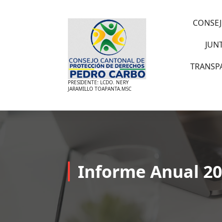
Saltar
al
CONSEJ
contenido
JUN
TRANSP
PRESIDENTE: LCDO. NERY
JARAMILLO TOAPANTA.MSC
Informe Anual 2