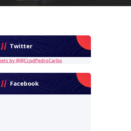
Twitter
eets by @@CcpdPedroCarbo
Facebook