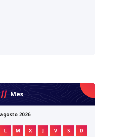
Mes
agosto 2026
L
M
X
J
V
S
D