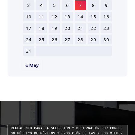
3
4
5
6
7
8
9
10
11
12
13
14
15
16
17
18
19
20
21
22
23
24
25
26
27
28
29
30
31
« May
REGLAMENTO PARA LA SELECCIÓN Y DESIGNACIÓN POR CONCUR
SO PÚBLICO DE MÉRITOS Y OPOSICIÓN DE LAS Y LOS MIEMBR