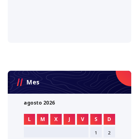
Mes
agosto 2026
L
M
X
J
V
S
D
1
2