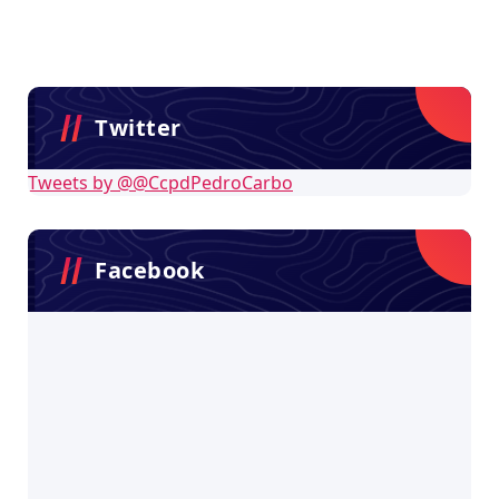
Twitter
Tweets by @@CcpdPedroCarbo
Facebook