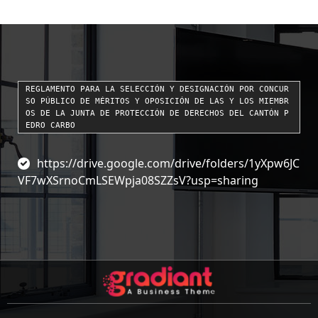
REGLAMENTO PARA LA SELECCIÓN Y DESIGNACIÓN POR CONCUR
SO PÚBLICO DE MÉRITOS Y OPOSICIÓN DE LAS Y LOS MIEMBR
OS DE LA JUNTA DE PROTECCIÓN DE DERECHOS DEL CANTÓN P
EDRO CARBO
https://drive.google.com/drive/folders/1yXpw6JC
VF7wXSrnoCmLSEWpja08SZZsV?usp=sharing