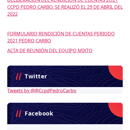
CCPD PEDRO CARBO. SE REALIZÓ EL 29 DE ABRIL DEL
2022
FORMULARIO RENDICIÓN DE CUENTAS PERIODO
2021 PEDRO CARBO
ACTA DE REUNIÓN DEL EQUIPO MIXTO
Twitter
Tweets by @@CcpdPedroCarbo
Facebook