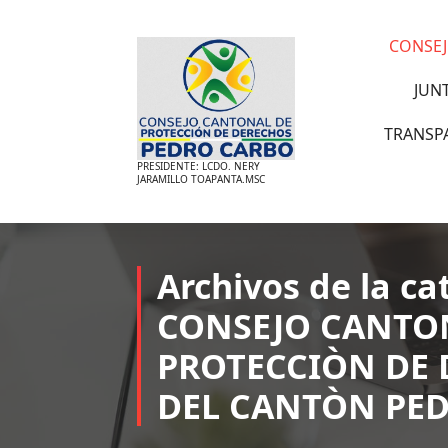
Saltar
al
CONSEJ
contenido
JUN
TRANSP
PRESIDENTE: LCDO. NERY
JARAMILLO TOAPANTA.MSC
Archivos de la ca
CONSEJO CANTO
PROTECCIÒN DE
DEL CANTÒN PE