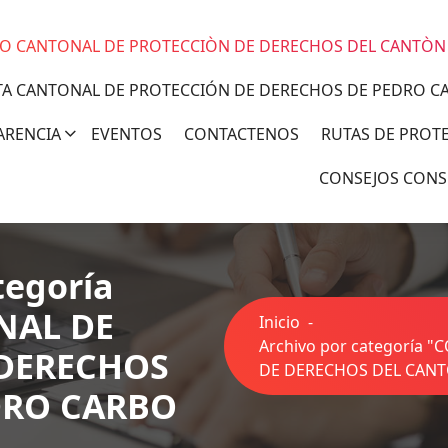
O CANTONAL DE PROTECCIÒN DE DERECHOS DEL CANTÒN
TA CANTONAL DE PROTECCIÓN DE DERECHOS DE PEDRO C
ARENCIA
EVENTOS
CONTACTENOS
RUTAS DE PROT
CONSEJOS CONS
tegoría
NAL DE
Inicio
-
Archivo por categoría
 DERECHOS
DE DERECHOS DEL CAN
DRO CARBO