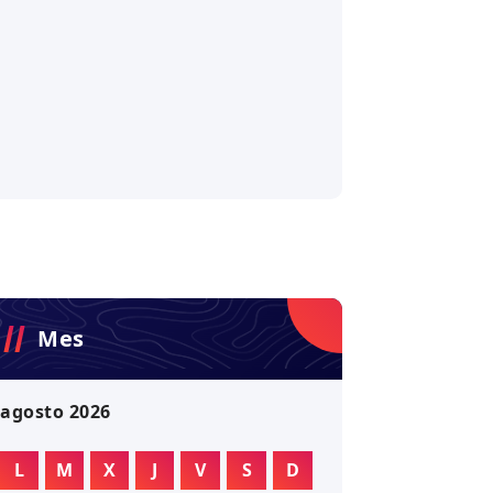
Mes
agosto 2026
L
M
X
J
V
S
D