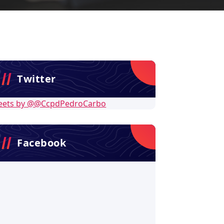
Twitter
eets by @@CcpdPedroCarbo
Facebook