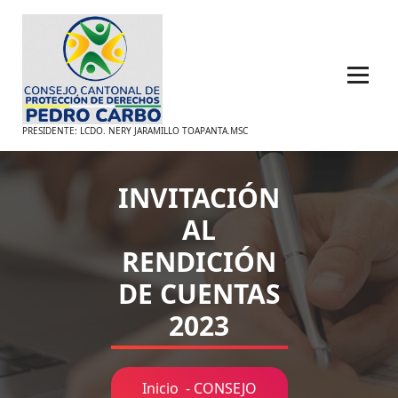
Saltar
al
contenido
PRESIDENTE: LCDO. NERY JARAMILLO TOAPANTA.MSC
INVITACIÓN
AL
RENDICIÓN
DE CUENTAS
2023
Inicio
-
CONSEJO