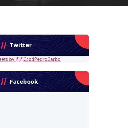
Twitter
eets by @@CcpdPedroCarbo
Facebook