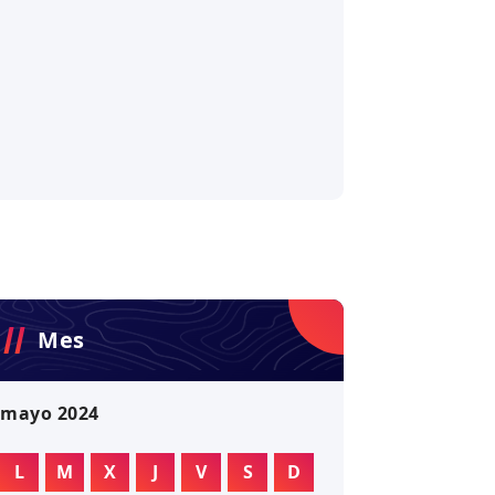
Mes
mayo 2024
L
M
X
J
V
S
D