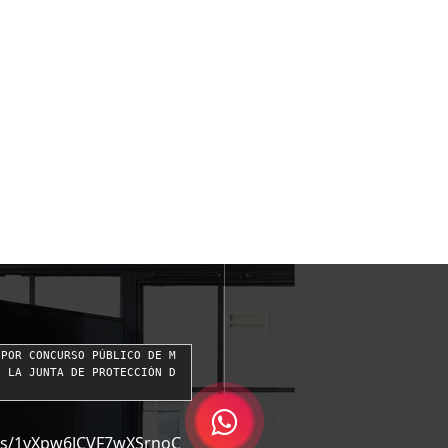
 POR CONCURSO PÚBLICO DE M
E LA JUNTA DE PROTECCIÓN D
ders/1yXpw6JCVF7wXSrnoC