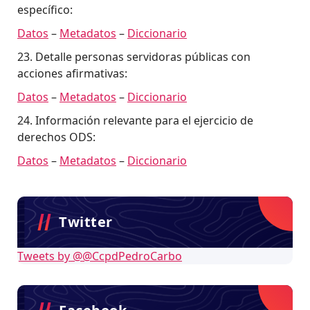
específico:
Datos
–
Metadatos
–
Diccionario
23. Detalle personas servidoras públicas con
acciones afirmativas:
Datos
–
Metadatos
–
Diccionario
24. Información relevante para el ejercicio de
derechos ODS:
Datos
–
Metadatos
–
Diccionario
Twitter
Tweets by @@CcpdPedroCarbo