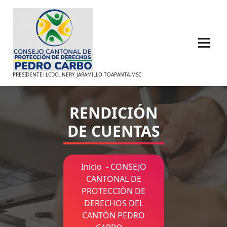
Saltar
al
contenido
PRESIDENTE: LCDO. NERY JARAMILLO TOAPANTA.MSC
RENDICIÓN
DE CUENTAS
Inicio
-
CONSEJO
CANTONAL DE
PROTECCIÒN DE
DERECHOS DEL
CANTÒN PEDRO