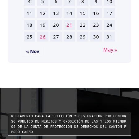
4
5
6
7
8
9
10
11
12
13
14
15
16
17
18
19
20
21
22
23
24
25
26
27
28
29
30
31
May »
« Nov
REGLAMENTO PARA LA SELECCIÓN Y DESIGNACIÓN POR CONCUR
SO PÚBLICO DE MÉRITOS Y OPOSICIÓN DE LAS Y LOS MIEMBR
OS DE LA JUNTA DE PROTECCIÓN DE DERECHOS DEL CANTÓN P
EDRO CARBO