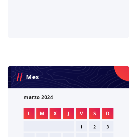
Mes
marzo 2024
L
M
X
J
V
S
D
1
2
3