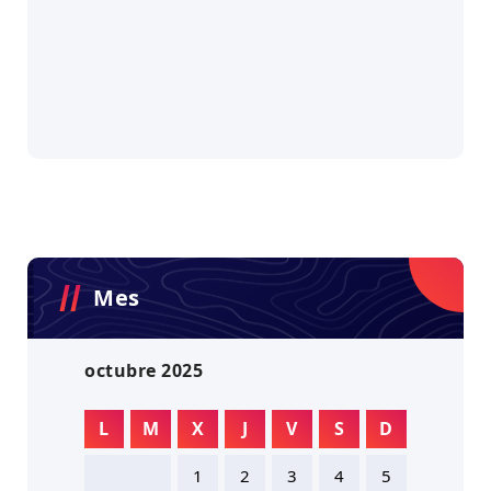
Mes
octubre 2025
L
M
X
J
V
S
D
1
2
3
4
5