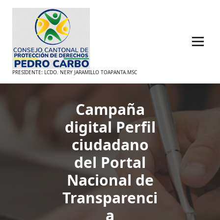
Saltar
al
contenido
PRESIDENTE: LCDO. NERY JARAMILLO TOAPANTA.MSC
Campaña
digital Perfil
ciudadano
del Portal
Nacional de
Transparenci
a