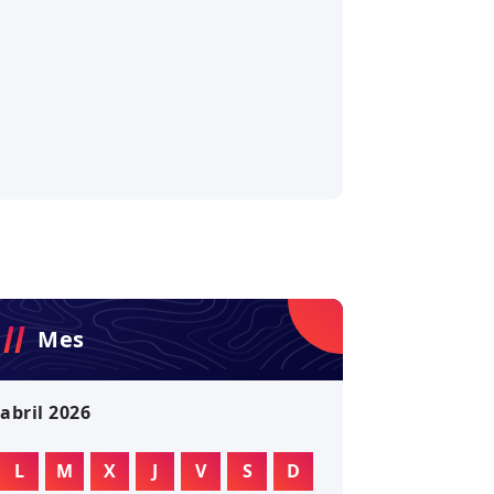
Mes
abril 2026
L
M
X
J
V
S
D