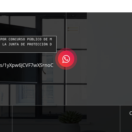
 POR CONCURSO PÚBLICO DE M
E LA JUNTA DE PROTECCIÓN D
ders/1yXpw6JCVF7wXSrnoC
C