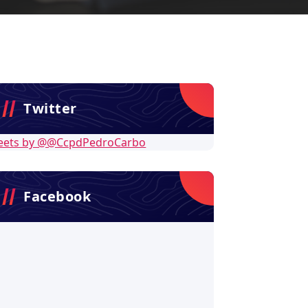
Twitter
eets by @@CcpdPedroCarbo
Facebook