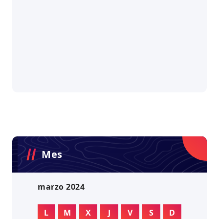
Mes
marzo 2024
L
M
X
J
V
S
D