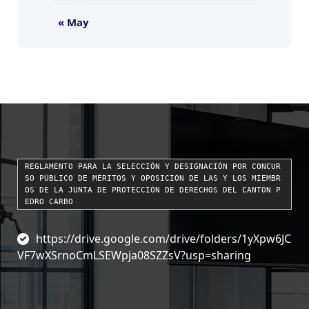
« May
REGLAMENTO PARA LA SELECCIÓN Y DESIGNACIÓN POR CONCUR
SO PÚBLICO DE MÉRITOS Y OPOSICIÓN DE LAS Y LOS MIEMBR
OS DE LA JUNTA DE PROTECCIÓN DE DERECHOS DEL CANTÓN P
EDRO CARBO
https://drive.google.com/drive/folders/1yXpw6JC
VF7wXSrnoCmLSEWpja08SZZsV?usp=sharing