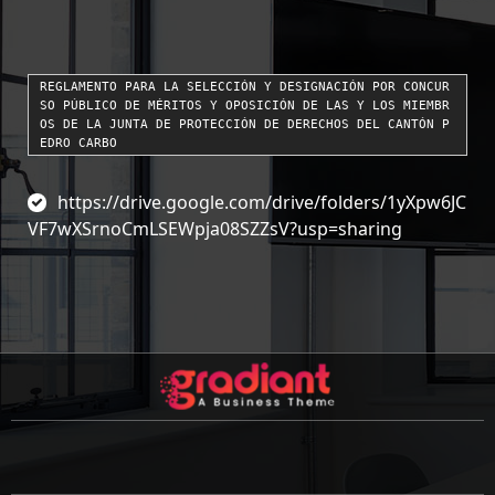
REGLAMENTO PARA LA SELECCIÓN Y DESIGNACIÓN POR CONCUR
SO PÚBLICO DE MÉRITOS Y OPOSICIÓN DE LAS Y LOS MIEMBR
OS DE LA JUNTA DE PROTECCIÓN DE DERECHOS DEL CANTÓN P
EDRO CARBO
https://drive.google.com/drive/folders/1yXpw6JC
VF7wXSrnoCmLSEWpja08SZZsV?usp=sharing