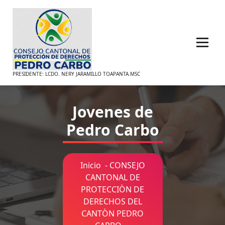
Saltar
al
contenido
PRESIDENTE: LCDO. NERY JARAMILLO TOAPANTA.MSC
Jovenes de
Pedro Carbo
Inicio
-
CONSEJO
CANTONAL DE
PROTECCIÒN DE
DERECHOS DEL
CANTÒN PEDRO