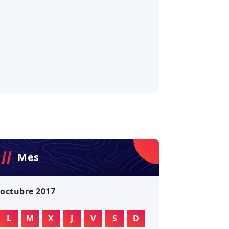
Mes
octubre 2017
L
M
X
J
V
S
D