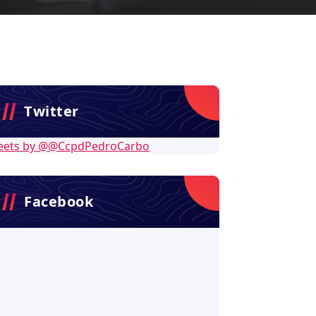
Twitter
eets by @@CcpdPedroCarbo
Facebook