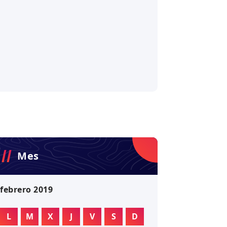
Mes
febrero 2019
L
M
X
J
V
S
D