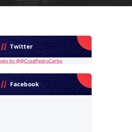
Twitter
eets by @@CcpdPedroCarbo
Facebook