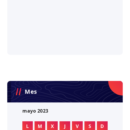
Mes
mayo 2023
L
M
X
J
V
S
D